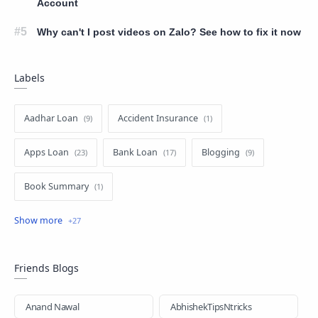
Account
Why can't I post videos on Zalo? See how to fix it now
Labels
Aadhar Loan
Accident Insurance
Apps Loan
Bank Loan
Blogging
Book Summary
business loan
Education
Education Loan
EMI Card
EMI Loan
Facebook
Friends Blogs
Gold Loan
Health Insurance
Hindi-loan
Anand Nawal
AbhishekTipsNtricks